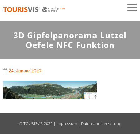
TOURISVIS
3D Panoramakarten aus Österreich
3D Gipfelpanorama Lutzel
Oefele NFC Funktion
24. Januar 2020
©
TOURISVIS
2022 |
Impressum
|
Datenschutzerklärung