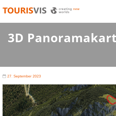
TOURISVIS
3D Panoramakarten aus Österreich
3D Panoramakarte
27. September 2023