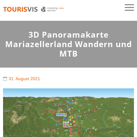
TOURISVIS
3D Panoramakarten aus Österreich
3D Panoramakarte
Mariazellerland Wandern und
MTB
31. August 2021