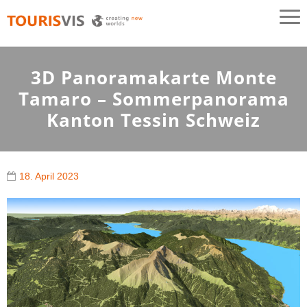
TOURISVIS
3D Panoramakarten aus Österreich
3D Panoramakarte Monte
Tamaro – Sommerpanorama
Kanton Tessin Schweiz
18. April 2023