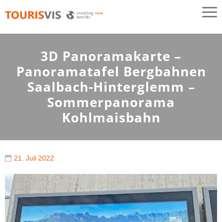
TOURISVIS
3D Panoramakarten aus Österreich
3D Panoramakarte –
Panoramatafel Bergbahnen
Saalbach-Hinterglemm –
Sommerpanorama
Kohlmaisbahn
21. Juli 2022