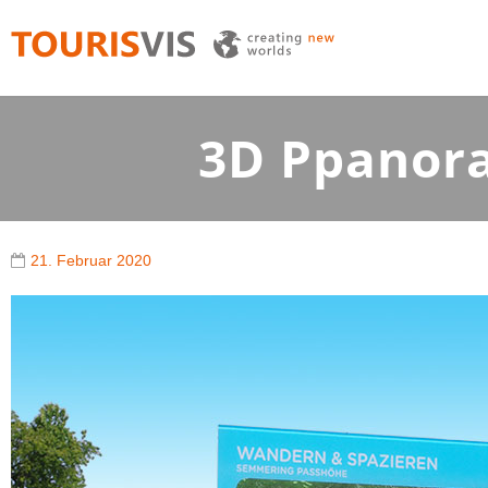
TOURISVIS
3D Panoramakarten aus Österreich
3D Ppanor
21. Februar 2020