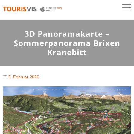
TOURISVIS
3D Panoramakarten aus Österreich
3D Panoramakarte –
Sommerpanorama Brixen
Kranebitt
5. Februar 2026