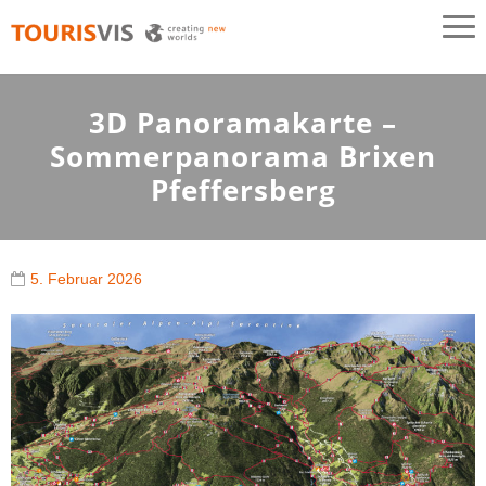
TOURISVIS
3D Panoramakarten aus Österreich
3D Panoramakarte –
Sommerpanorama Brixen
Pfeffersberg
5. Februar 2026