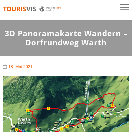
TOURISVIS
3D Panoramakarten aus Österreich
3D Panoramakarte Wandern –
Dorfrundweg Warth
18. Mai 2021