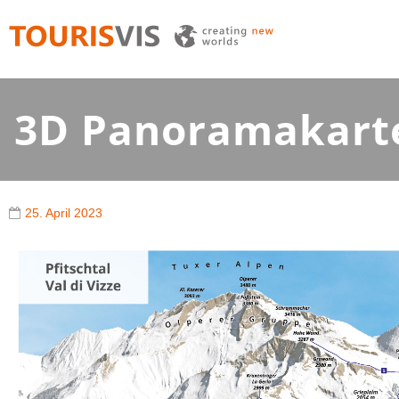
TOURISVIS
3D Panoramakarten aus Österreich
3D Panoramakarte 
25. April 2023