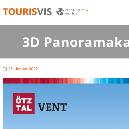
TOURISVIS
3D Panoramakarten aus Österreich
3D Panoramakar
21. Januar 2022