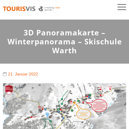
TOURISVIS
3D Panoramakarten aus Österreich
3D Panoramakarte –
Winterpanorama – Skischule
Warth
21. Januar 2022