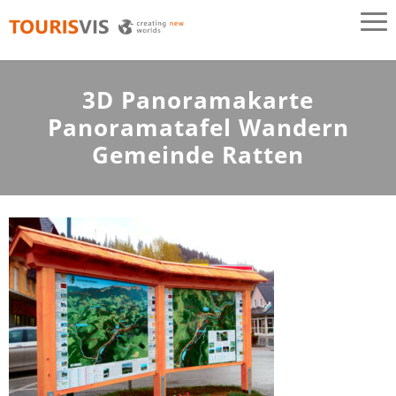
TOURISVIS
3D Panoramakarten aus Österreich
3D Panoramakarte
Panoramatafel Wandern
Gemeinde Ratten