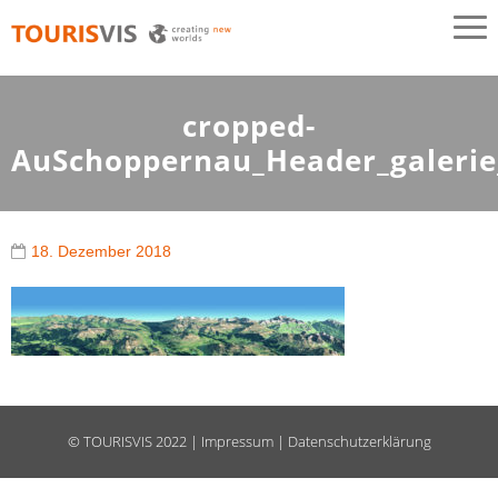
TOURISVIS
3D Panoramakarten aus Österreich
cropped-
AuSchoppernau_Header_galerie
18. Dezember 2018
©
TOURISVIS
2022 |
Impressum
|
Datenschutzerklärung