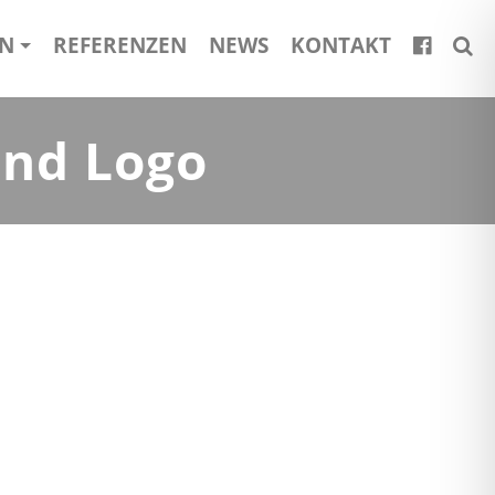
EN
REFERENZEN
NEWS
KONTAKT
and Logo