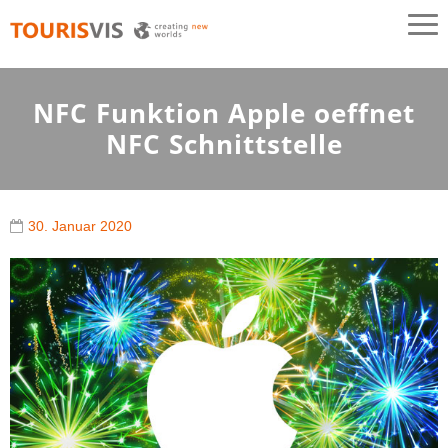
TOURISVIS
3D Panoramakarten aus Österreich
NFC Funktion Apple oeffnet
NFC Schnittstelle
30. Januar 2020