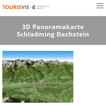
TOURISVIS
3D Panoramakarten aus Österreich
3D Panoramakarte
Schladming Dachstein