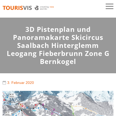
TOURISVIS
3D Panoramakarten aus Österreich
3D Pistenplan und
Panoramakarte Skicircus
Saalbach Hinterglemm
Leogang Fieberbrunn Zone G
Bernkogel
3. Februar 2020