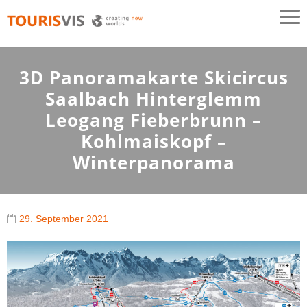
TOURISVIS
3D Panoramakarten aus Österreich
3D Panoramakarte Skicircus
Saalbach Hinterglemm
Leogang Fieberbrunn –
Kohlmaiskopf –
Winterpanorama
29. September 2021