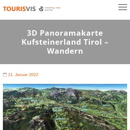
TOURISVIS
3D Panoramakarten aus Österreich
3D Panoramakarte
Kufsteinerland Tirol –
Wandern
21. Januar 2022