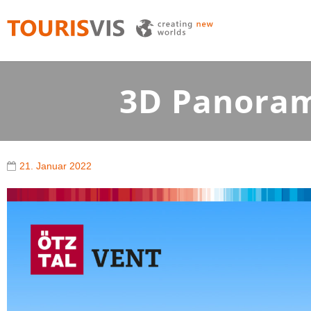
TOURISVIS
3D Panoramakarten aus Österreich
3D Panoram
21. Januar 2022